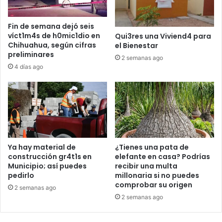
Fin de semana dejó seis
víct1m4s de h0mic1dio en
Qui3res una Viviend4 para
Chihuahua, según cifras
el Bienestar
preliminares
2 semanas ago
4 días ago
Ya hay material de
¿Tienes una pata de
construcción gr4t1s en
elefante en casa? Podrías
Municipio; así puedes
recibir una multa
pedirlo
millonaria si no puedes
comprobar su origen
2 semanas ago
2 semanas ago