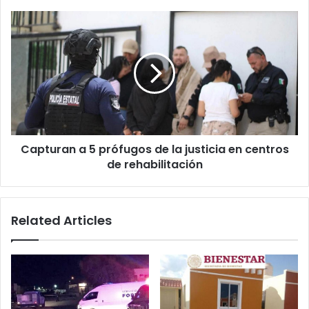
Huntsville
Capturan
a
5
prófugos
de
la
justicia
en
centros
Capturan a 5 prófugos de la justicia en centros
de
rehabilitación
de rehabilitación
Related Articles