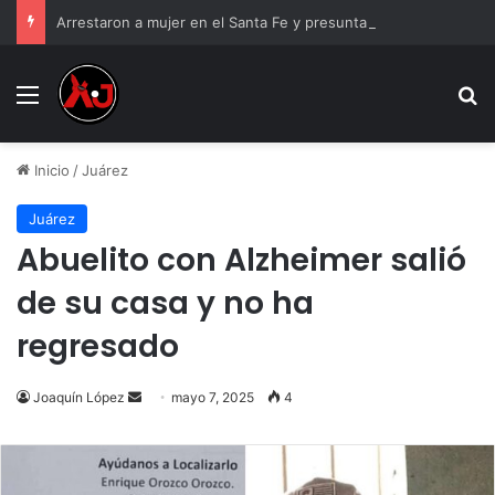
Arrestaron a mujer en el Santa Fe y presuntamente se burló; la exhibieron asustada
Menu
B
Inicio
/
Juárez
Juárez
Abuelito con Alzheimer salió
de su casa y no ha
regresado
Send
Joaquín López
mayo 7, 2025
4
an
email