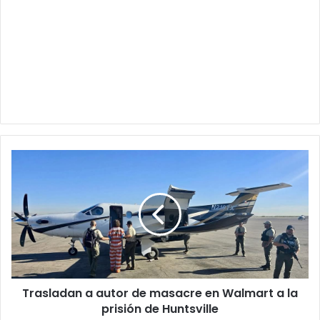
Trasladan
a
autor
de
masacre
en
Walmart
a
la
Trasladan a autor de masacre en Walmart a la
prisión
de
prisión de Huntsville