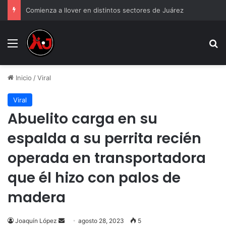
Comienza a llover en distintos sectores de Juárez
Menu
B
Inicio
/
Viral
Viral
Abuelito carga en su
espalda a su perrita recién
operada en transportadora
que él hizo con palos de
madera
Send
Joaquín López
agosto 28, 2023
5