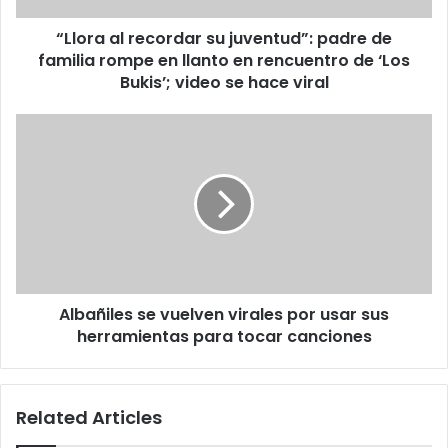
rompe
“Llora al recordar su juventud”: padre de
en
llanto
familia rompe en llanto en rencuentro de ‘Los
en
Bukis’; video se hace viral
rencuentro
de
Albañiles
‘Los
se
Bukis’;
vuelven
video
virales
se
por
hace
usar
viral
sus
herramientas
para
Albañiles se vuelven virales por usar sus
tocar
canciones
herramientas para tocar canciones
Related Articles