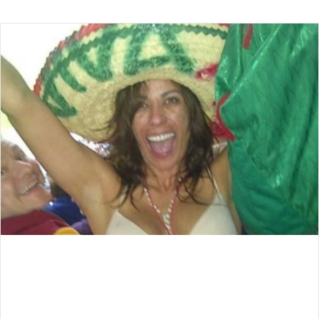
an
email