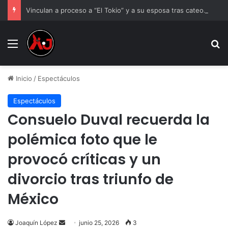
Vinculan a proceso a “El Tokio” y a su esposa tras cateo en Ciudad Juárez
Menu
B
Inicio
/
Espectáculos
Espectáculos
Consuelo Duval recuerda la
polémica foto que le
provocó críticas y un
divorcio tras triunfo de
México
Send
Joaquín López
junio 25, 2026
3