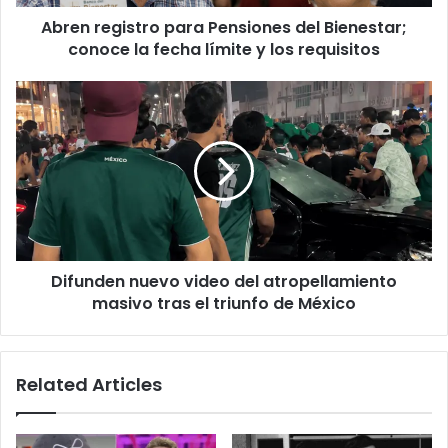
fecha
Abren registro para Pensiones del Bienestar;
límite
y
conoce la fecha límite y los requisitos
los
requisitos
Difunden
nuevo
video
del
atropellamiento
masivo
tras
el
triunfo
Difunden nuevo video del atropellamiento
de
México
masivo tras el triunfo de México
Related Articles