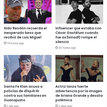
Aldo Rendón recuerda el
Influencer que estaba con
inesperado beso que
César Gastélum cuando
recibió de Luis Miguel
fue as3sinad0 rompe el
silencio
16 horas ago
20 horas ago
Santa Fe Klan acusa a
Actriz lanza fuerte
policías de d1sp4r4r
advertencia por la imagen
contra sus familiares en
de Ariana Grande y desata
Guanajuato
polémica
1 día ago
2 días ago