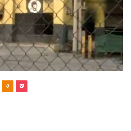
VKontakte
Odnoklassniki
Pocket