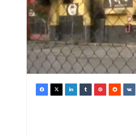
Facebook
X
LinkedIn
Tumblr
Pinterest
Reddit