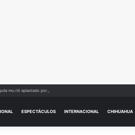
uila mu.rió aplastado por máquinas
IONAL
ESPECTÁCULOS
INTERNACIONAL
CHIHUAHUA