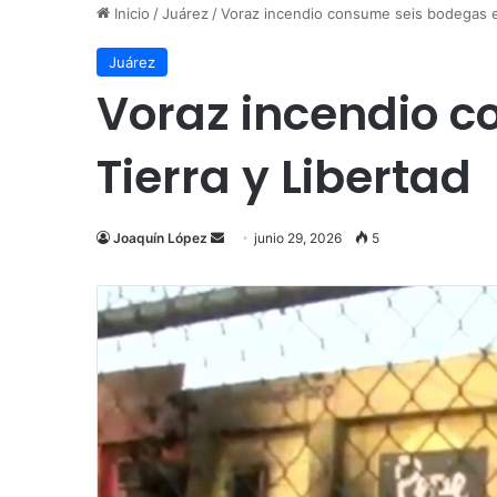
Inicio
/
Juárez
/
Voraz incendio consume seis bodegas en
Juárez
Voraz incendio c
Tierra y Libertad
Send
Joaquín López
junio 29, 2026
5
an
email