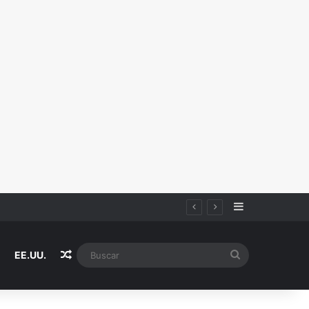
Sidebar
Random Article
Buscar
EE.UU.