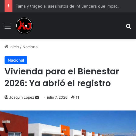
Fama y tragedia: asesinatos de influencers que impactaron a México
Menu
B
Inicio
/
Nacional
Nacional
Vivienda para el Bienestar
2026: Ya abrió el registro
Send
Joaquín López
julio 7, 2026
11
an
email