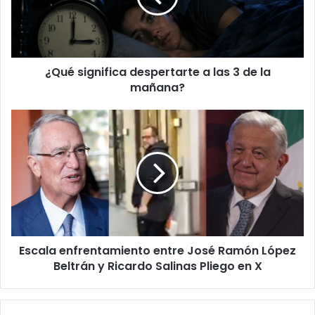
3
de
la
mañana?
¿Qué significa despertarte a las 3 de la
mañana?
Escala
enfrentamiento
entre
José
Ramón
López
Beltrán
y
Ricardo
Escala enfrentamiento entre José Ramón López
Salinas
Pliego
Beltrán y Ricardo Salinas Pliego en X
en
X