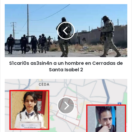
S1cari0s
as3sin4n
a
un
hombre
en
Cerradas
de
Santa
S1cari0s as3sin4n a un hombre en Cerradas de
Isabel
2
Santa Isabel 2
Activan
búsqueda
de
Allison
Anaí;
salió
con
un
hombre