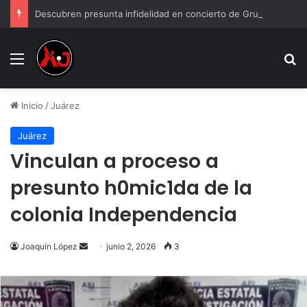
Descubren presunta infidelidad en concierto de Grupo Firme: “Mi prima anda con el esposo de mi hermana”
Menu
B
Inicio
/
Juárez
Juárez
Vinculan a proceso a
presunto h0mic1da de la
colonia Independencia
Send
Joaquín López
junio 2, 2026
3
an
email