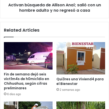
Activan búsqueda de Allison Anaí; salió con un
adulto
y
hombre adulto y no regresó a casa
no
regresó
a
Related Articles
casa
Fin de semana dejó seis
víct1m4s de h0mic1dio en
Qui3res una Viviend4 para
Chihuahua, según cifras
el Bienestar
preliminares
2 semanas ago
6 días ago