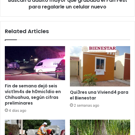
Buscan a adulto mayor que grababa el Fan Fest
regalarle
para regalarle un celular nuevo
un
celular
nuevo
Related Articles
Fin de semana dejó seis
víct1m4s de h0mic1dio en
Qui3res una Viviend4 para
Chihuahua, según cifras
el Bienestar
preliminares
2 semanas ago
4 días ago