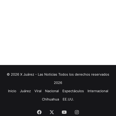
© 2026 X Juárez - Las Noticias Todos los derechos reservados
2026
Inicio
Juárez
Viral
Nacional
Espectáculos
Internacional
Chihuahua
EE.UU.
Facebook
X
YouTube
Instagram