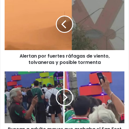
Alertan
por
fuertes
ráfagas
de
viento,
tolvaneras
y
posible
Alertan por fuertes ráfagas de viento,
tormenta
tolvaneras y posible tormenta
Buscan
a
adulto
mayor
que
grababa
el
Fan
Fest
para