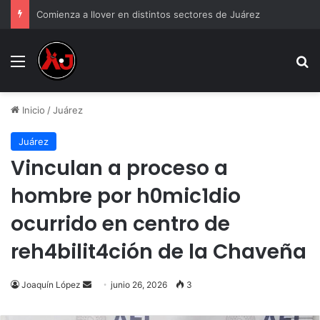
Comienza a llover en distintos sectores de Juárez
Menu
B
Inicio
/
Juárez
Juárez
Vinculan a proceso a
hombre por h0mic1dio
ocurrido en centro de
reh4bilit4ción de la Chaveña
Send
Joaquín López
junio 26, 2026
3
an
email