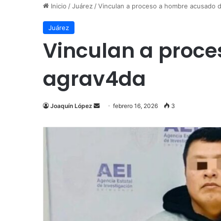
Inicio
/
Juárez
/
Vinculan a proceso a hombre acusado d
Juárez
Vinculan a proce
agrav4da
Send
Joaquín López
febrero 16, 2026
3
an
email