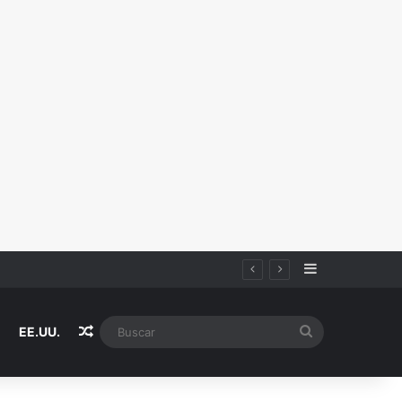
Sidebar
Random Article
Buscar
EE.UU.