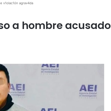
e v1olac1ón agrav4da
so a hombre acusado 