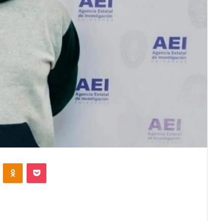
VKontakte
Odnoklassniki
Pocket