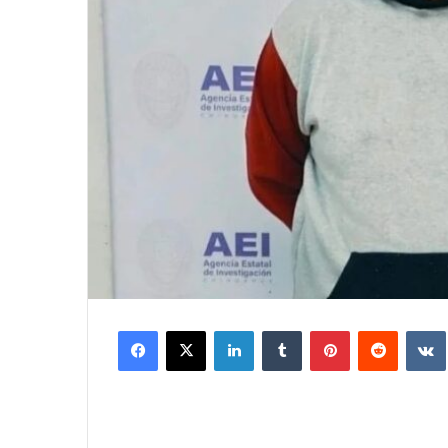
Facebook
X
LinkedIn
Tumblr
Pinterest
Reddit