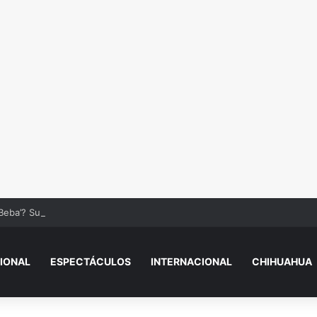
Beba’? Su reacción en vivo tras la mu3rt3 de César Gastélum se viraliza
IONAL
ESPECTÁCULOS
INTERNACIONAL
CHIHUAHUA