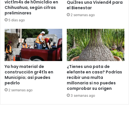
víct1m4s de h0mic1dio en
Qui3res una Viviend4 para
Chihuahua, según cifras
el Bienestar
preliminares
2 semanas ago
5 días ago
Ya hay material de
¿Tienes una pata de
construcción gr4t1s en
elefante en casa? Podrías
Municipio; así puedes
recibir una multa
pedirlo
millonaria si no puedes
comprobar su origen
2 semanas ago
3 semanas ago