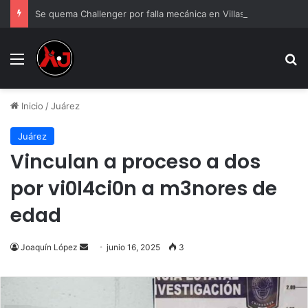
Se quema Challenger por falla mecánica en Villas del Sur
Menu
B
Inicio
/
Juárez
Juárez
Vinculan a proceso a dos
por vi0l4ci0n a m3nores de
edad
Send
Joaquín López
junio 16, 2025
3
an
email