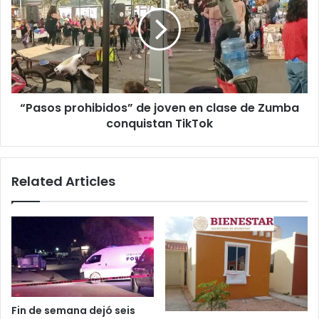
de
joven
en
clase
de
Zumba
conquistan
“Pasos prohibidos” de joven en clase de Zumba
TikTok
conquistan TikTok
Related Articles
Fin de semana dejó seis