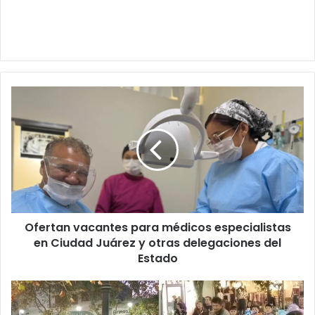
Ofertan
vacantes
para
médicos
especialistas
en
Ciudad
Juárez
y
Ofertan vacantes para médicos especialistas
otras
delegaciones
en Ciudad Juárez y otras delegaciones del
del
Estado
Estado
“Pasos
prohibidos”