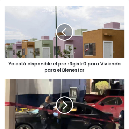
Ya
está
disponible
el
pre
r3gistr0
para
Vivienda
para
Ya está disponible el pre r3gistr0 para Vivienda
el
Bienestar
para el Bienestar
Muere
en
hospital
hombre
que
manejó
baleado
para