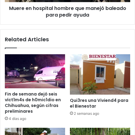
pedir
Muere en hospital hombre que manejó baleado
ayuda
para pedir ayuda
Related Articles
Fin de semana dejó seis
víct1m4s de h0mic1dio en
Qui3res una Viviend4 para
Chihuahua, según cifras
el Bienestar
preliminares
2 semanas ago
4 días ago