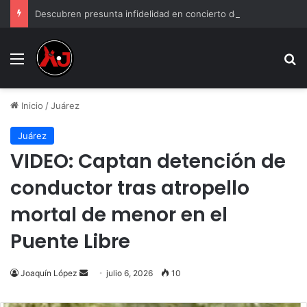
Descubren presunta infidelidad en concierto de Grupo Firme: “Mi prima anda con el esposo de mi hermana”
Menu
B
Inicio
/
Juárez
Juárez
VIDEO: Captan detención de
conductor tras atropello
mortal de menor en el
Puente Libre
Send
Joaquín López
julio 6, 2026
10
an
email