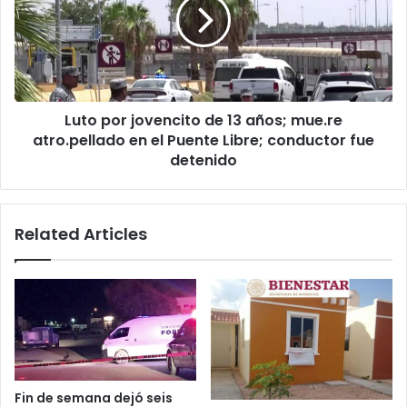
de
13
años;
mue.re
atro.pellado
en
Luto por jovencito de 13 años; mue.re
el
Puente
atro.pellado en el Puente Libre; conductor fue
Libre;
detenido
conductor
fue
detenido
Related Articles
Fin de semana dejó seis