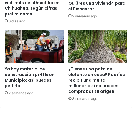
víct1m4s de h0mic1dio en
Qui3res una Viviend4 para
Chihuahua, según cifras
el Bienestar
preliminares
2 semanas ago
6 días ago
Ya hay material de
¿Tienes una pata de
construcción gr4t1s en
elefante en casa? Podrías
Municipio; así puedes
recibir una multa
pedirlo
millonaria si no puedes
comprobar su origen
2 semanas ago
3 semanas ago