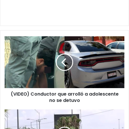
(VIDEO)
Conductor
que
arrolló
a
adolescente
no
se
detuvo
(VIDEO) Conductor que arrolló a adolescente
no se detuvo
Luto
por
jovencito