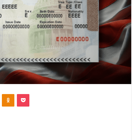
VKontakte
Odnoklassniki
Pocket