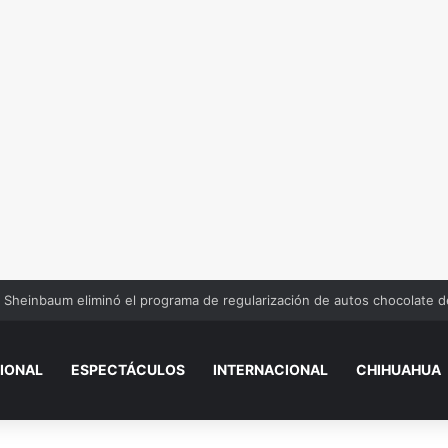
Sheinbaum eliminó el programa de regularización de autos chocolate 
IONAL
ESPECTÁCULOS
INTERNACIONAL
CHIHUAHUA