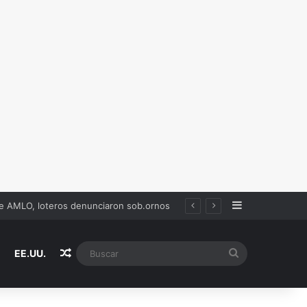
Sidebar
de AMLO, loteros denunciaron sob.ornos
Random Article
Buscar
EE.UU.