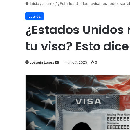
Inicio
/
Juárez
/
¿Estados Unidos revisa tus redes social
Juárez
¿Estados Unidos 
tu visa? Esto dic
Send
Joaquín López
junio 7, 2025
6
an
email