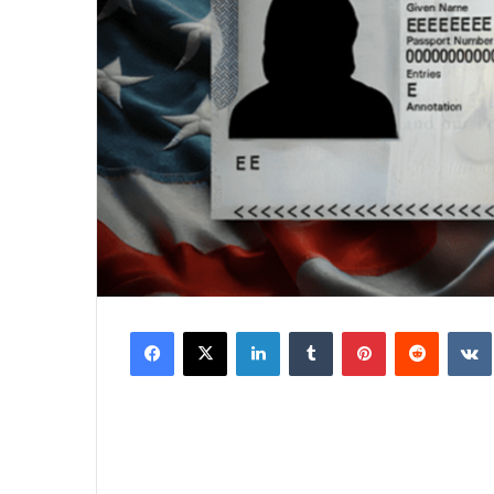
Facebook
X
LinkedIn
Tumblr
Pinterest
Reddit