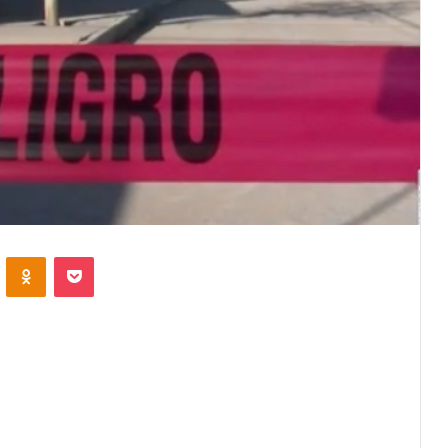
VKontakte
Odnoklassniki
Pocket