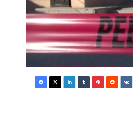
Facebook
X
LinkedIn
Tumblr
Pinterest
Reddit