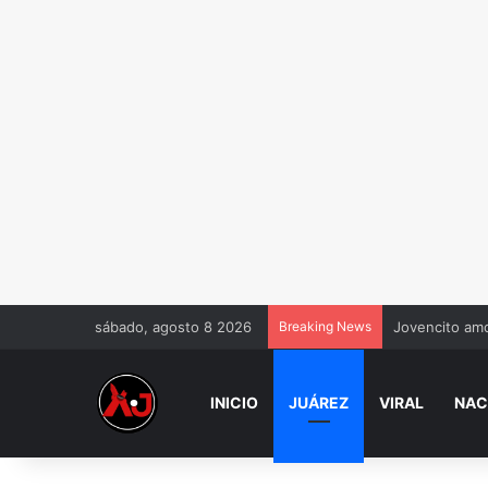
sábado, agosto 8 2026
Breaking News
Jovencito amo
INICIO
JUÁREZ
VIRAL
NAC