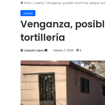
Inicio
/
Juárez
/
Venganza, posible móvil tras ataque arma
Juárez
Venganza, posibl
tortillería
Send
Joaquín López
febrero 7, 2026
5
an
email