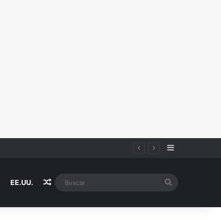
Sidebar
Random Article
Buscar
EE.UU.