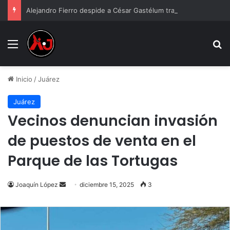
Alejandro Fierro despide a César Gastélum tras at4que en Culiacán: “Me dejaste solo”
Menu
B
Inicio
/
Juárez
Juárez
Vecinos denuncian invasión
de puestos de venta en el
Parque de las Tortugas
Send
Joaquín López
diciembre 15, 2025
3
an
email