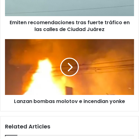
las
calles
de
Emiten recomendaciones tras fuerte tráfico en
Ciudad
Juárez
las calles de Ciudad Juárez
Lanzan
bombas
molotov
e
incendian
yonke
Lanzan bombas molotov e incendian yonke
Related Articles