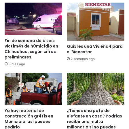
Fin de semana dejó seis
víct1m4s de h0mic1dio en
Qui3res una Viviend4 para
Chihuahua, según cifras
el Bienestar
preliminares
2 semanas ago
3 días ago
Ya hay material de
¿Tienes una pata de
construcción gr4t1s en
elefante en casa? Podrías
Municipio; así puedes
recibir una multa
pedirlo
millonaria si no puedes