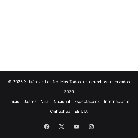
© 2026 X Juárez - Las Noticias Todos los derechos reservados
2026
Inicio
Juárez
Viral
Nacional
Espectáculos
Internacional
Chihuahua
EE.UU.
Facebook
X
YouTube
Instagram