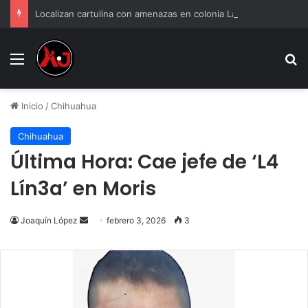
Localizan cartulina con amenazas en colonia Las Almeras
Menu
B
Inicio
/
Chihuahua
Chihuahua
Última Hora: Cae jefe de ‘L4
Lín3a’ en Moris
Send
Joaquín López
febrero 3, 2026
3
an
email