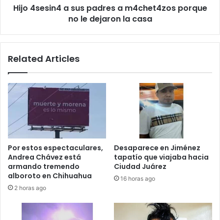
Hijo 4sesin4 a sus padres a m4chet4zos porque
le
dejaron
no le dejaron la casa
la
casa
Related Articles
Por estos espectaculares,
Desaparece en Jiménez
Andrea Chávez está
tapatío que viajaba hacia
armando tremendo
Ciudad Juárez
alboroto en Chihuahua
16 horas ago
2 horas ago