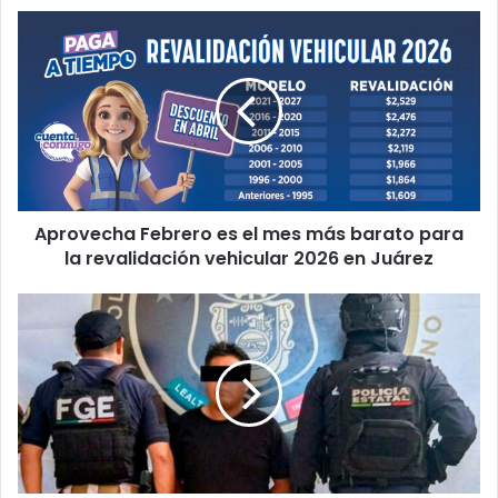
Aprovecha
Febrero
es
el
mes
más
barato
para
la
Aprovecha Febrero es el mes más barato para
revalidación
vehicular
la revalidación vehicular 2026 en Juárez
2026
en
Hijo
Juárez
4sesin4
a
sus
padres
a
m4chet4zos
porque
no