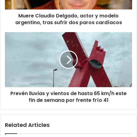
tras
sufrir
Muere Claudio Delgado, actor y modelo
dos
paros
argentino, tras sufrir dos paros cardíacos
cardíacos
Prevén
lluvias
y
vientos
de
hasta
65
km/h
este
Prevén lluvias y vientos de hasta 65 km/h este
fin
de
fin de semana por frente frío 41
semana
por
frente
Related Articles
frío
41