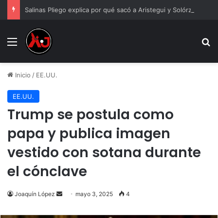
Salinas Pliego explica por qué sacó a Aristegui y Solórzano de TV Azteca
Menu
B
Inicio
/
EE.UU.
EE.UU.
Trump se postula como
papa y publica imagen
vestido con sotana durante
el cónclave
Send
Joaquín López
mayo 3, 2025
4
an
email