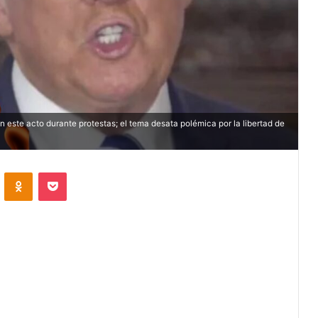
 este acto durante protestas; el tema desata polémica por la libertad de
VKontakte
Odnoklassniki
Pocket