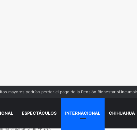
ida a una maestra y a sus dos hijos de 6 y 8 años
IONAL
ESPECTÁCULOS
INTERNACIONAL
CHIHUAHUA
queme la bandera de EE.UU.