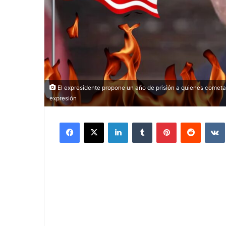
El expresidente propone un año de prisión a quienes cometan
expresión
Facebook
X
LinkedIn
Tumblr
Pinterest
Reddit