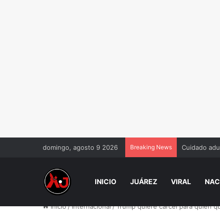
domingo, agosto 9 2026
Breaking News
Hallan sin v
INICIO
JUÁREZ
VIRAL
NAC
Inicio
/
Internacional
/
Trump quiere cárcel para quien 