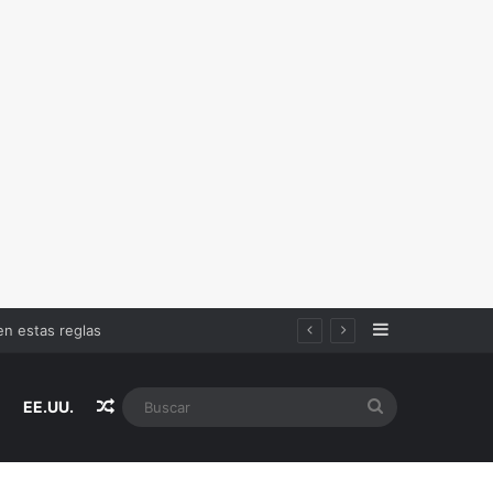
Sidebar
Random Article
Buscar
EE.UU.