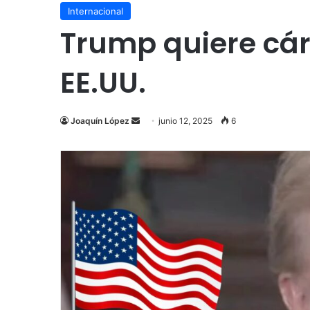
Internacional
Trump quiere cár
EE.UU.
Send
Joaquín López
junio 12, 2025
6
an
email