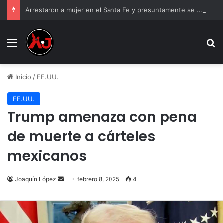
Arrestaron a mujer en el Santa Fe y presuntamente se burló; la exhibieron asustada
Menu
B
Inicio
/
EE.UU.
EE.UU.
Trump amenaza con pena
de muerte a cárteles
mexicanos
Send
Joaquín López
febrero 8, 2025
4
an
email