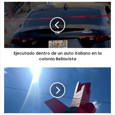
Ejecutado
dentro
de
un
auto
italiano
en
la
colonia
Ejecutado dentro de un auto italiano en la
Bellavista
colonia Bellavista
Para
TEAM
CALOR;
Llega
el
calor
a
Ciudad
Juárez