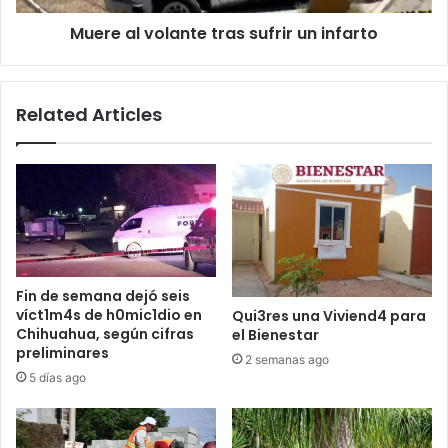
Muere al volante tras sufrir un infarto
Related Articles
Fin de semana dejó seis
víct1m4s de h0mic1dio en
Qui3res una Viviend4 para
Chihuahua, según cifras
el Bienestar
preliminares
2 semanas ago
5 días ago