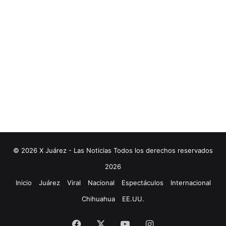
© 2026 X Juárez - Las Noticias Todos los derechos reservados
2026
Inicio
Juárez
Viral
Nacional
Espectáculos
Internacional
Chihuahua
EE.UU.
Facebook
X
YouTube
Instagram