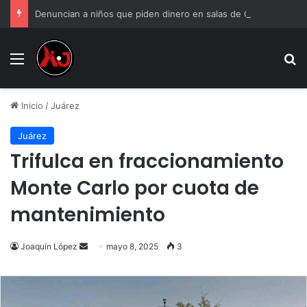
Denuncian a niños que piden dinero en salas de Cinépolis de Misiones
Menu
B
Inicio
/
Juárez
Juárez
Trifulca en fraccionamiento
Monte Carlo por cuota de
mantenimiento
Send
Joaquín López
mayo 8, 2025
3
an
email