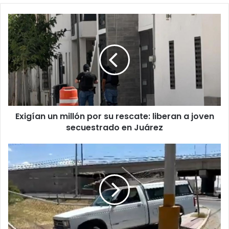
Exigían
un
millón
por
su
rescate:
liberan
a
joven
Exigían un millón por su rescate: liberan a joven
secuestrado
en
secuestrado en Juárez
Juárez
Muere
al
volante
tras
sufrir
un
infarto