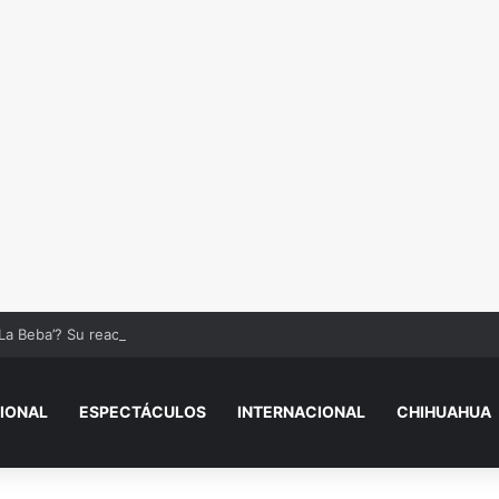
La Beba’? Su reacción en vivo tras la mu3rt3 de César Gastélum se viral
IONAL
ESPECTÁCULOS
INTERNACIONAL
CHIHUAHUA