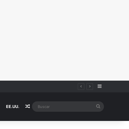
Sidebar
iza
Random Article
Buscar
EE.UU.