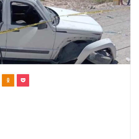
VKontakte
Odnoklassniki
Pocket