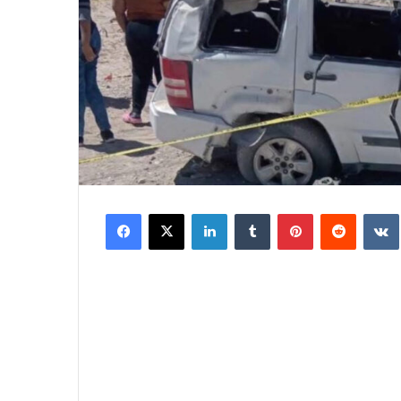
Facebook
X
LinkedIn
Tumblr
Pinterest
Reddit