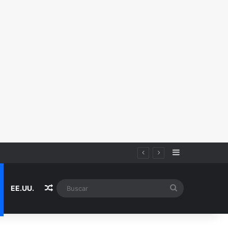
Sidebar
Random Article
Buscar
EE.UU.