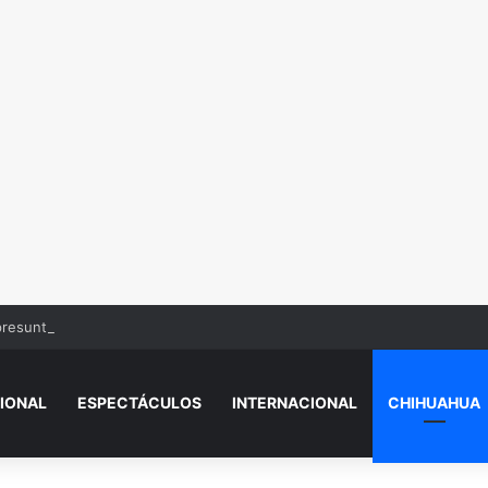
presunto responsable de empujar a adulto mayor a su muerte
IONAL
ESPECTÁCULOS
INTERNACIONAL
CHIHUAHUA