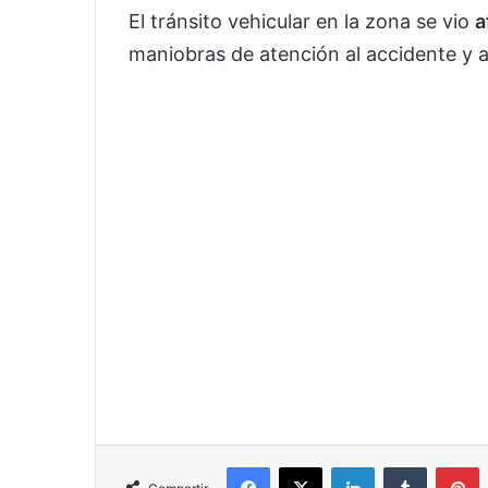
El tránsito vehicular en la zona se vio
a
maniobras de atención al accidente y 
Facebook
X
LinkedIn
Tumblr
P