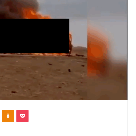
VKontakte
Odnoklassniki
Pocket