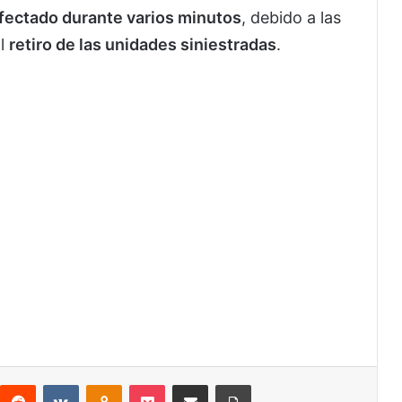
fectado durante varios minutos
, debido a las
al
retiro de las unidades siniestradas
.
interest
Reddit
VKontakte
Odnoklassniki
Pocket
Share via Email
Print