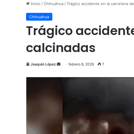
Inicio
/
Chihuahua
/
Trágico accidente en la carretera d
Chihuahua
Trágico accidente
calcinadas
Send
Joaquín López
febrero 8, 2026
7
an
email