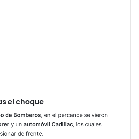
as el choque
po de Bomberos
, en el percance se vieron
orer
y un
automóvil Cadillac
, los cuales
isionar de frente.