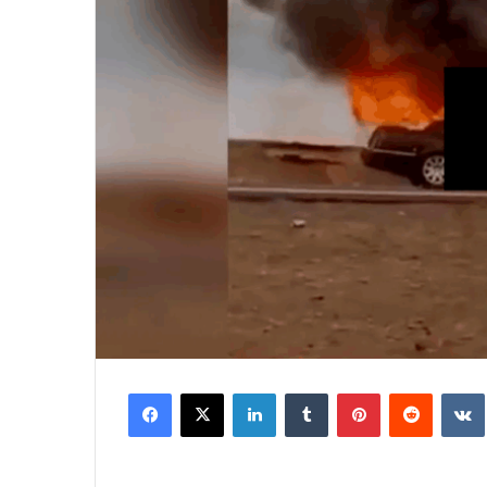
Facebook
X
LinkedIn
Tumblr
Pinterest
Reddit