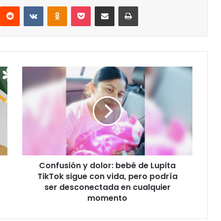
interest
Reddit
VKontakte
Odnoklassniki
Pocket
Share via Email
Print
Confusión
y
dolor:
bebé
de
Lupita
TikTok
sigue
con
Confusión y dolor: bebé de Lupita
vida,
pero
TikTok sigue con vida, pero podría
podría
ser desconectada en cualquier
ser
momento
desconectada
en