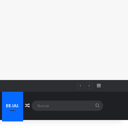
Sidebar
Random Article
Buscar
EE.UU.