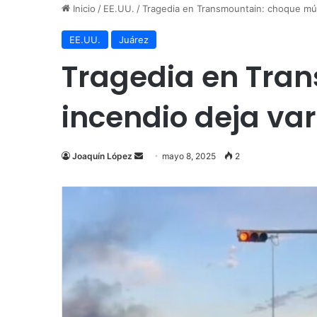
Inicio
/
EE.UU.
/
Tragedia en Transmountain: choque múlt
EE.UU.
Juárez
Tragedia en Tran
incendio deja var
Send
Joaquín López
mayo 8, 2025
2
an
email