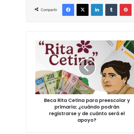
Facebook
X
LinkedIn
Tumblr
P
Compartir
Beca
Rita
Cetina
para
preescolar
y
primaria;
¿cuándo
podrán
Beca Rita Cetina para preescolar y
registrarse
y
primaria; ¿cuándo podrán
de
registrarse y de cuánto será el
cuánto
apoyo?
será
el