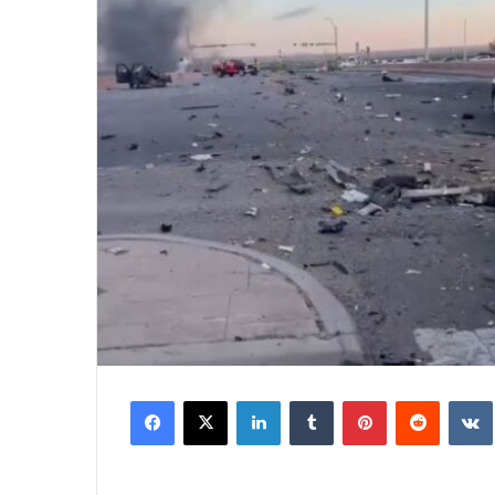
Facebook
X
LinkedIn
Tumblr
Pinterest
Reddit