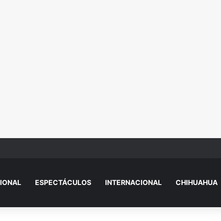
uita celular y provoca heridas en el brazo a conductora de plataforma
IONAL
ESPECTÁCULOS
INTERNACIONAL
CHIHUAHUA