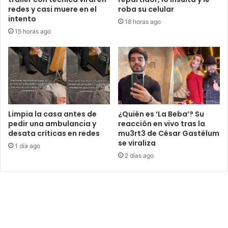
redes y casi muere en el
roba su celular
intento
18 horas ago
15 horas ago
Limpia la casa antes de
¿Quién es ‘La Beba’? Su
pedir una ambulancia y
reacción en vivo tras la
desata críticas en redes
mu3rt3 de César Gastélum
se viraliza
1 día ago
2 días ago