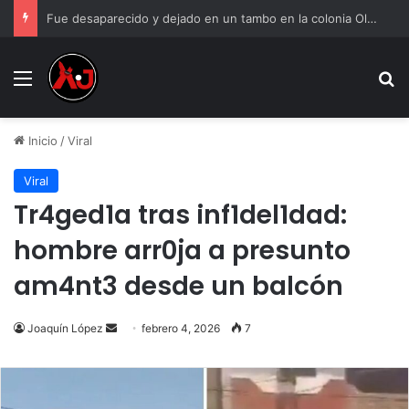
Fue desaparecido y dejado en un tambo en la colonia Olivia Espinoza
Menu
B
Inicio
/
Viral
Viral
Tr4ged1a tras inf1del1dad:
hombre arr0ja a presunto
am4nt3 desde un balcón
Send
Joaquín López
febrero 4, 2026
7
an
email