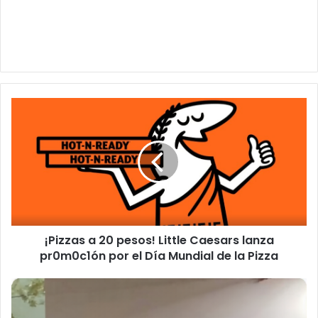
¡Pizzas
a
20
pesos!
Little
Caesars
lanza
pr0m0c1ón
por
¡Pizzas a 20 pesos! Little Caesars lanza
el
Día
pr0m0c1ón por el Día Mundial de la Pizza
Mundial
de
Mu3re
la
hombre
Pizza
al