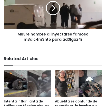
inyectarse
famoso
m3dic4m3nto
para
ad3lgaz4r
Mu3re hombre al inyectarse famoso
m3dic4m3nto para ad3lgaz4r
Related Articles
Intenta inflar llanta de
Abuelita se confunde de
tráiler con técnica viral en
repartidor, lo insulta y le