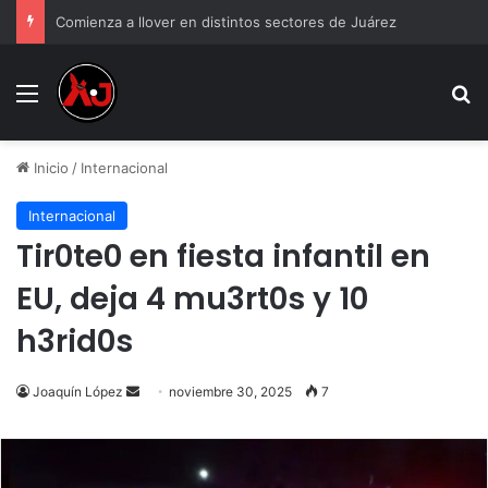
Comienza a llover en distintos sectores de Juárez
Menu
B
Inicio
/
Internacional
Internacional
Tir0te0 en fiesta infantil en
EU, deja 4 mu3rt0s y 10
h3rid0s
Send
Joaquín López
noviembre 30, 2025
7
an
email