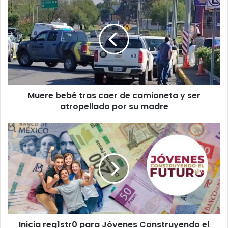
bebé
tras
caer
de
camioneta
y
ser
atropellado
Muere bebé tras caer de camioneta y ser
por
su
atropellado por su madre
madre
Inicia
reg1str0
para
Jóvenes
Construyendo
el
Futuro
Inicia reg1str0 para Jóvenes Construyendo el