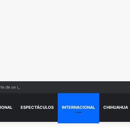
te de un interno en el Cereso Norte de Ciudad Juárez
IONAL
ESPECTÁCULOS
INTERNACIONAL
CHIHUAHUA