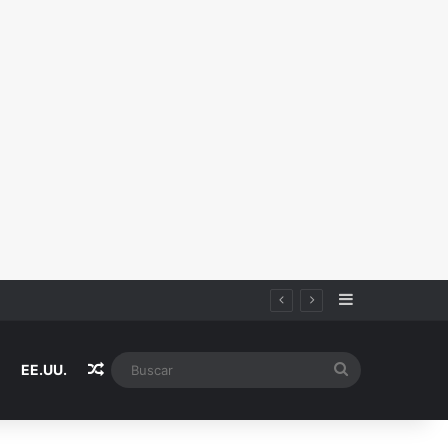
Sidebar
Random Article
Buscar
EE.UU.