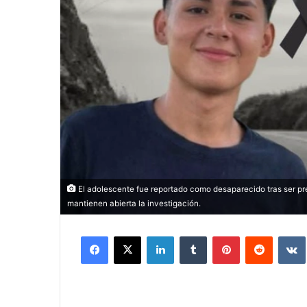
El adolescente fue reportado como desaparecido tras ser pr
mantienen abierta la investigación.
Facebook
X
LinkedIn
Tumblr
Pinterest
Reddit