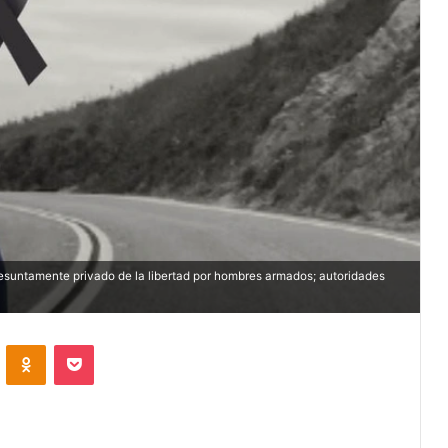
esuntamente privado de la libertad por hombres armados; autoridades
VKontakte
Odnoklassniki
Pocket