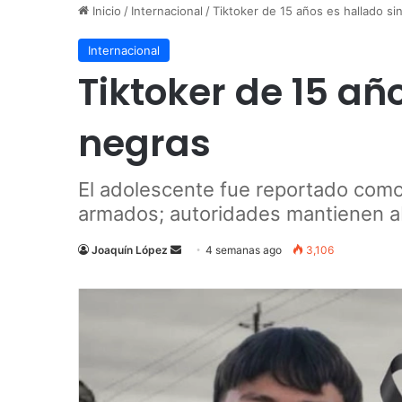
Inicio
/
Internacional
/
Tiktoker de 15 años es hallado si
Internacional
Tiktoker de 15 añ
negras
El adolescente fue reportado como
armados; autoridades mantienen abi
Send
Joaquín López
4 semanas ago
3,106
an
email