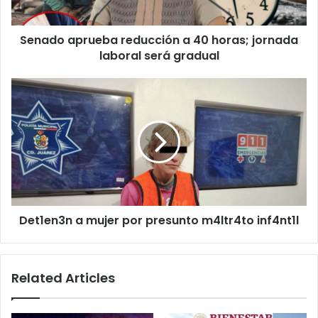
laboral
será
Senado aprueba reducción a 40 horas; jornada
gradual
laboral será gradual
Det1en3n
a
mujer
por
presunto
m4ltr4to
inf4nt1l
Det1en3n a mujer por presunto m4ltr4to inf4nt1l
Related Articles