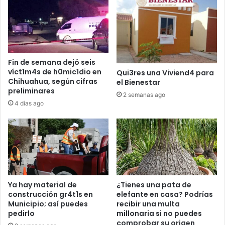
Fin de semana dejó seis
víct1m4s de h0mic1dio en
Qui3res una Viviend4 para
Chihuahua, según cifras
el Bienestar
preliminares
2 semanas ago
4 días ago
Ya hay material de
¿Tienes una pata de
construcción gr4t1s en
elefante en casa? Podrías
Municipio; así puedes
recibir una multa
pedirlo
millonaria si no puedes
comprobar su origen