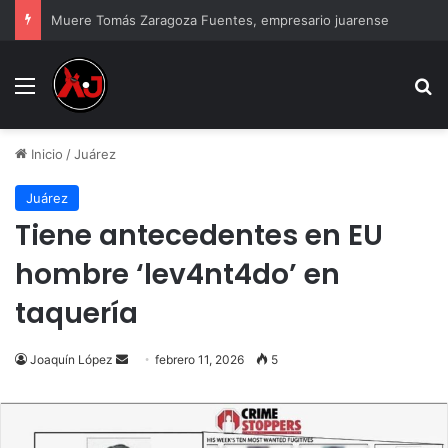
Muere Tomás Zaragoza Fuentes, empresario juarense
Menu
B
Inicio
/
Juárez
Juárez
Tiene antecedentes en EU
hombre ‘lev4nt4do’ en
taquería
Send
Joaquín López
febrero 11, 2026
5
an
email