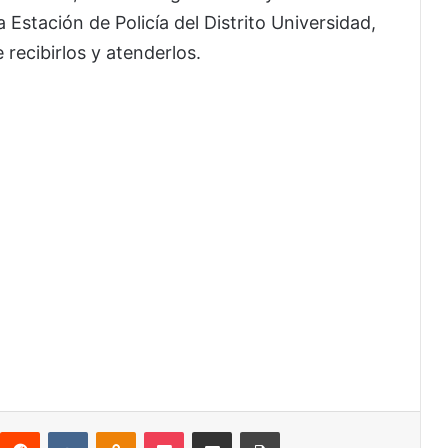
 Estación de Policía del Distrito Universidad,
recibirlos y atenderlos.
interest
Reddit
VKontakte
Odnoklassniki
Pocket
Share via Email
Print