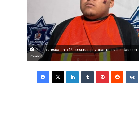
Policías rescatan a 15 personas privadas de su libertad co
robada
Facebook
X
LinkedIn
Tumblr
Pinterest
Reddit