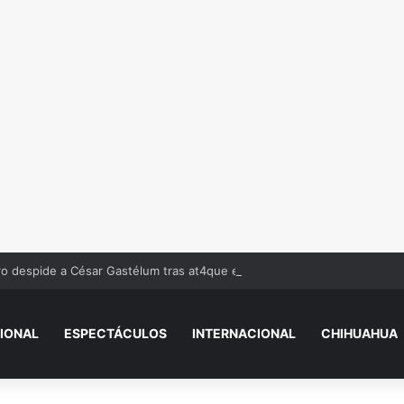
ro despide a César Gastélum tras at4que en Culiacán: “Me dejaste solo”
IONAL
ESPECTÁCULOS
INTERNACIONAL
CHIHUAHUA