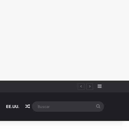
Sidebar
Random Article
Buscar
EE.UU.