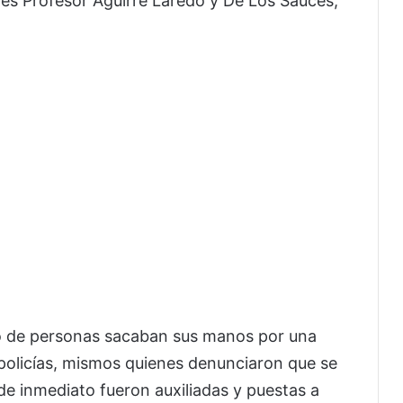
lles Profesor Aguirre Laredo y De Los Sauces,
po de personas sacaban sus manos por una
 policías, mismos quienes denunciaron que se
e inmediato fueron auxiliadas y puestas a