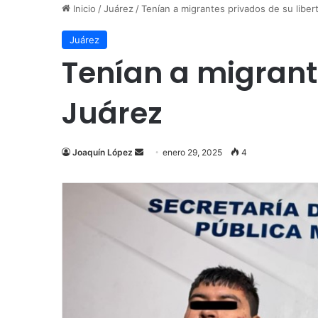
Inicio
/
Juárez
/
Tenían a migrantes privados de su libe
Juárez
Tenían a migrant
Juárez
Send
Joaquín López
enero 29, 2025
4
an
email