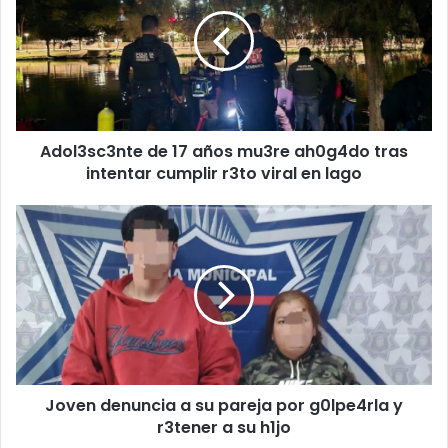
17
años
mu3re
ah0g4do
tras
intentar
cumplir
Adol3sc3nte de 17 años mu3re ah0g4do tras
r3to
viral
intentar cumplir r3to viral en lago
en
lago
Joven
denuncia
a
su
pareja
por
g0lpe4rla
y
r3tener
Joven denuncia a su pareja por g0lpe4rla y
a
su
r3tener a su h1jo
h1jo