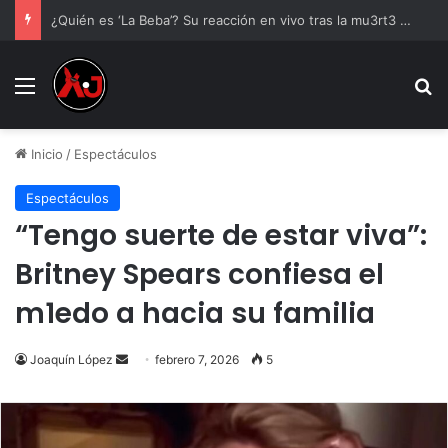
¿Quién es ‘La Beba’? Su reacción en vivo tras la mu3rt3 de César Gastélum se viraliza
Menu
B
Inicio
/
Espectáculos
Espectáculos
“Tengo suerte de estar viva”:
Britney Spears confiesa el
m1edo a hacia su familia
Send
Joaquín López
febrero 7, 2026
5
an
email