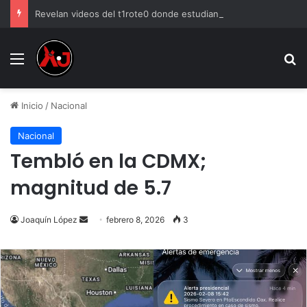
Revelan videos del t1rote0 donde estudiante as3sinó a 5 profesores en Tailandia
Menu
B
Inicio
/
Nacional
Nacional
Tembló en la CDMX;
magnitud de 5.7
Send
Joaquín López
febrero 8, 2026
3
an
email