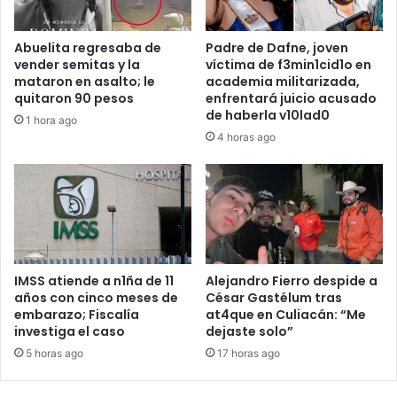
Abuelita regresaba de
Padre de Dafne, joven
vender semitas y la
víctima de f3min1cid1o en
mataron en asalto; le
academia militarizada,
quitaron 90 pesos
enfrentará juicio acusado
de haberla v10lad0
1 hora ago
4 horas ago
IMSS atiende a n1ña de 11
Alejandro Fierro despide a
años con cinco meses de
César Gastélum tras
embarazo; Fiscalía
at4que en Culiacán: “Me
investiga el caso
dejaste solo”
5 horas ago
17 horas ago