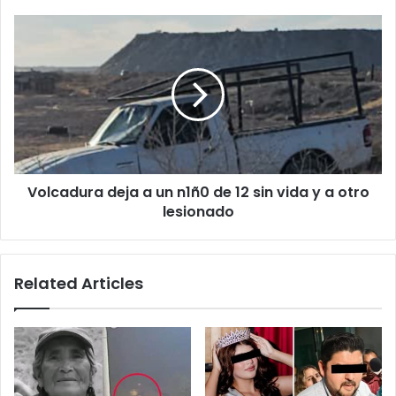
Juárez
Volcadura
deja
a
un
n1ñ0
de
12
sin
vida
Volcadura deja a un n1ñ0 de 12 sin vida y a otro
y
a
lesionado
otro
lesionado
Related Articles