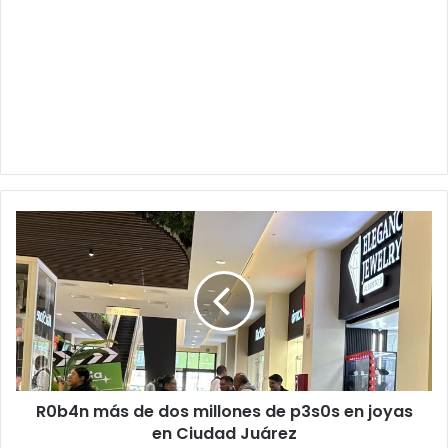
R0b4n
más
de
dos
millones
de
p3s0s
en
joyas
R0b4n más de dos millones de p3s0s en joyas
en
Ciudad
en Ciudad Juárez