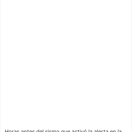
Horas antes del sismo que activó la alerta en la