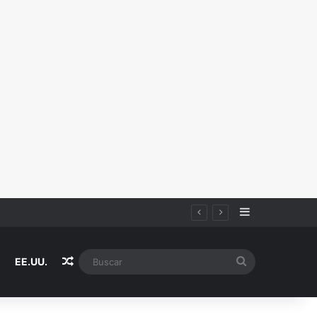
Sidebar
Random Article
Buscar
EE.UU.