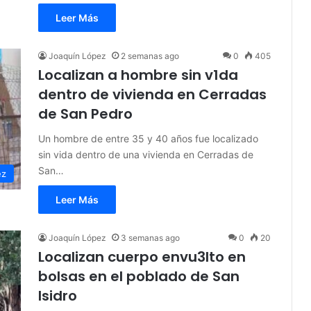
Leer Más
Joaquín López
2 semanas ago
0
405
Localizan a hombre sin v1da
dentro de vivienda en Cerradas
de San Pedro
Un hombre de entre 35 y 40 años fue localizado
sin vida dentro de una vivienda en Cerradas de
San…
ez
Leer Más
Joaquín López
3 semanas ago
0
20
Localizan cuerpo envu3lto en
bolsas en el poblado de San
Isidro