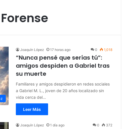
 Forense
Joaquín López
17 horas ago
0
1,018
“Nunca pensé que serías tú”:
amigos despiden a Gabriel tras
su muerte
Familiares y amigos despidieron en redes sociales
a Gabriel M. L., joven de 20 años localizado sin
vida cerca del…
ez
Leer Más
Joaquín López
1 día ago
0
372