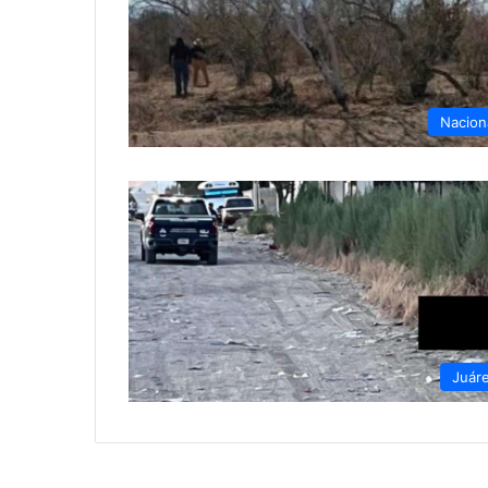
Nacion
Juár