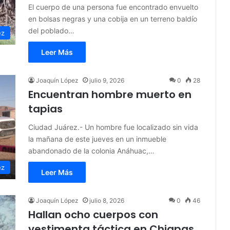
El cuerpo de una persona fue encontrado envuelto
en bolsas negras y una cobija en un terreno baldío
del poblado…
ez
Leer Más
Joaquín López
julio 9, 2026
0
28
Encuentran hombre muerto en
tapias
Ciudad Juárez.- Un hombre fue localizado sin vida
la mañana de este jueves en un inmueble
abandonado de la colonia Anáhuac,…
ez
Leer Más
Joaquín López
julio 8, 2026
0
46
Hallan ocho cuerpos con
vestimenta táctica en Chiapas