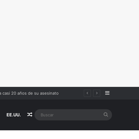
Sidebar
 a casi 20 años de su asesinato
Random Article
Buscar
EE.UU.