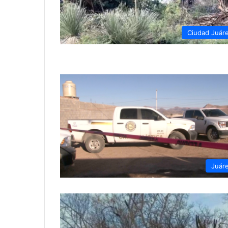
Ciudad Juár
Juár