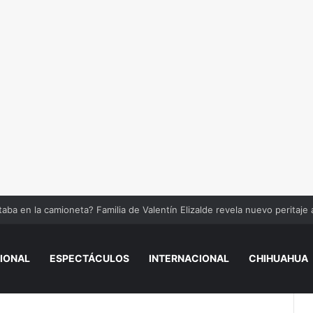
aba en la camioneta? Familia de Valentín Elizalde revela nuevo peritaje
IONAL
ESPECTÁCULOS
INTERNACIONAL
CHIHUAHUA