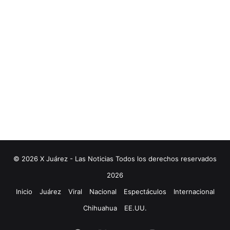
© 2026 X Juárez - Las Noticias Todos los derechos reservados
2026
Inicio
Juárez
Viral
Nacional
Espectáculos
Internacional
Chihuahua
EE.UU.