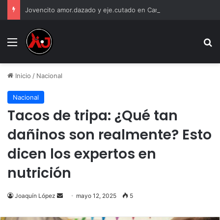
Jovencito amor.dazado y eje.cutado en Camino Real
Menu
B
Inicio
/
Nacional
Nacional
Tacos de tripa: ¿Qué tan
dañinos son realmente? Esto
dicen los expertos en
nutrición
Send
Joaquín López
mayo 12, 2025
5
an
email