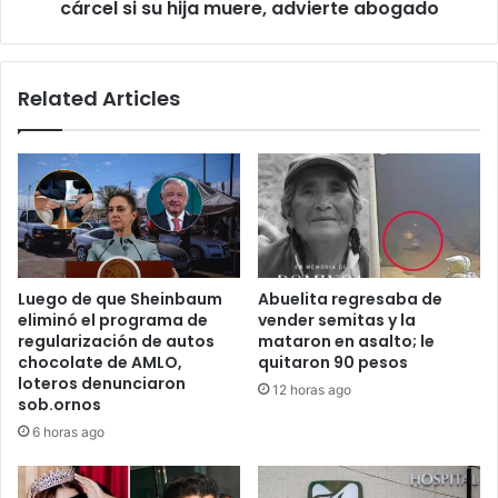
su
cárcel si su hija muere, advierte abogado
hija
muere,
advierte
Related Articles
abogado
Luego de que Sheinbaum
Abuelita regresaba de
eliminó el programa de
vender semitas y la
regularización de autos
mataron en asalto; le
chocolate de AMLO,
quitaron 90 pesos
loteros denunciaron
12 horas ago
sob.ornos
6 horas ago