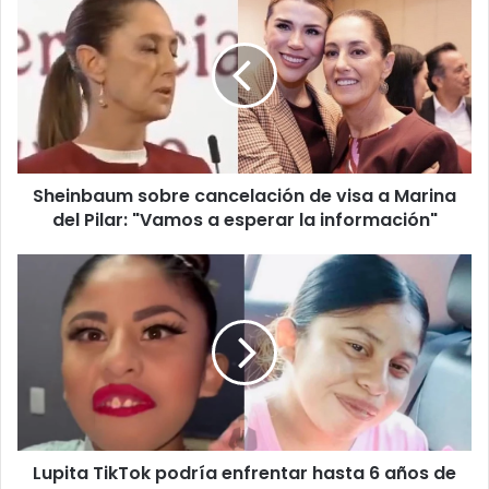
sobre
cancelación
de
visa
a
Marina
del
Pilar:
Sheinbaum sobre cancelación de visa a Marina
"Vamos
a
del Pilar: "Vamos a esperar la información"
esperar
la
Lupita
información"
TikTok
podría
enfrentar
hasta
6
años
de
cárcel
Lupita TikTok podría enfrentar hasta 6 años de
si