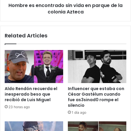
Hombre es encontrado sin vida en parque de la
colonia
Azteca
colonia Azteca
Related Articles
Aldo Rendón recuerda el
Influencer que estaba con
inesperado beso que
César Gastélum cuando
recibió de Luis Miguel
fue as3sinad0 rompe el
silencio
23 horas ago
1 día ago