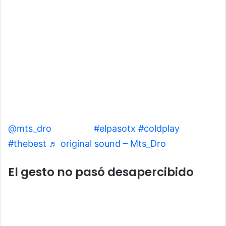
@mts_dro
Coldplay
#elpasotx
#coldplay
#thebest
♬ original sound – Mts_Dro
El gesto no pasó desapercibido