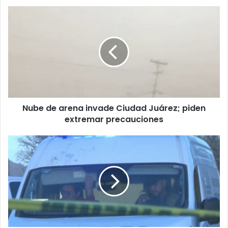
Nube
de
arena
invade
Ciudad
Juárez;
piden
extremar
precauciones
Nube de arena invade Ciudad Juárez; piden
extremar precauciones
Hombre
es
encontrado
sin
vida
en
parque
de
la