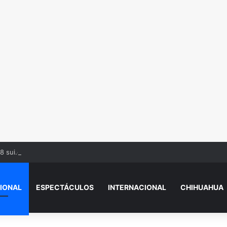
8 sui.ci.dios sacude a Ciudad Juárez
IONAL
ESPECTÁCULOS
INTERNACIONAL
CHIHUAHUA