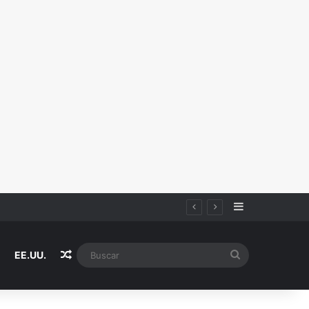
Sidebar
Random Article
Buscar
EE.UU.