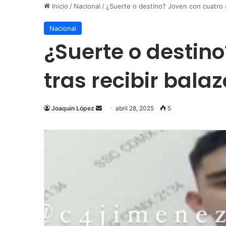
Inicio
/
Nacional
/
¿Suerte o destino? Joven con cuatro ar
Nacional
¿Suerte o destin
tras recibir balaz
Send
Joaquín López
abril 28, 2025
5
an
email