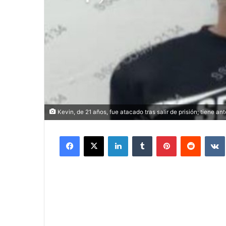
Kevin, de 21 años, fue atacado tras salir de prisión; tiene a
Facebook
X
LinkedIn
Tumblr
Pinterest
Reddit