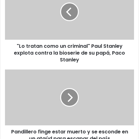
un
criminal"
Paul
Stanley
explota
contra
"Lo tratan como un criminal" Paul Stanley
la
bioserie
explota contra la bioserie de su papá, Paco
de
Stanley
su
papá,
Pandillero
Paco
finge
Stanley
estar
muerto
y
se
esconde
en
un
Pandillero finge estar muerto y se esconde en
ataúd
para
un ataúd para escapar del país