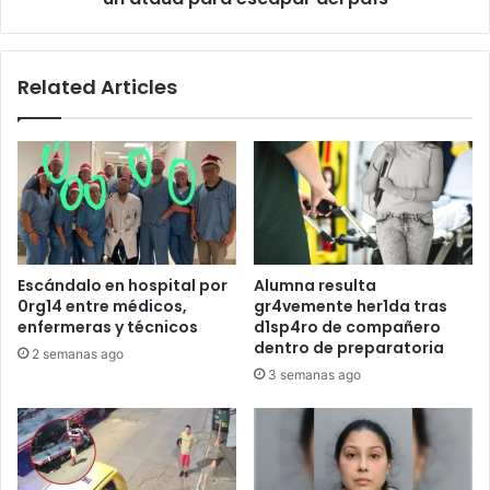
escapar
del
país
Related Articles
Escándalo en hospital por
Alumna resulta
0rg14 entre médicos,
gr4vemente her1da tras
enfermeras y técnicos
d1sp4ro de compañero
dentro de preparatoria
2 semanas ago
3 semanas ago