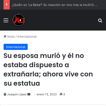
¿Quién es ‘La Beba’? Su reacción en vivo tras la mu3rt3 de César Gastélum se viraliza
Menu
B
Inicio
/
Internacional
Internacional
Su esposa murió y él no
estaba dispuesto a
extrañarla; ahora vive con
su estatua
Send
Joaquín López
enero 13, 2023
3
an
email