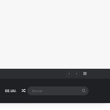
Sidebar
Random Article
Buscar
EE.UU.