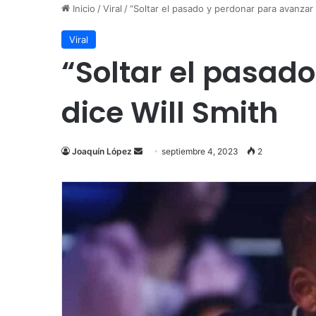
Inicio
/
Viral
/
“Soltar el pasado y perdonar para avanzar a
Viral
“Soltar el pasado
dice Will Smith
Send
Joaquín López
septiembre 4, 2023
2
an
email