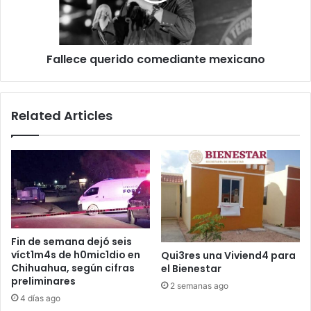
Fallece querido comediante mexicano
Related Articles
Fin de semana dejó seis
víct1m4s de h0mic1dio en
Qui3res una Viviend4 para
Chihuahua, según cifras
el Bienestar
preliminares
2 semanas ago
4 días ago