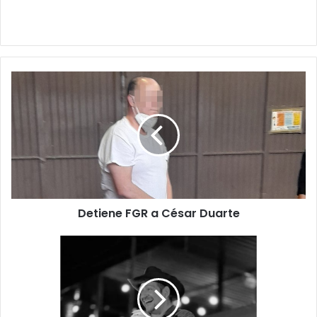
Detiene
FGR
a
César
Duarte
Detiene FGR a César Duarte
Fallece
querido
comediante
mexicano