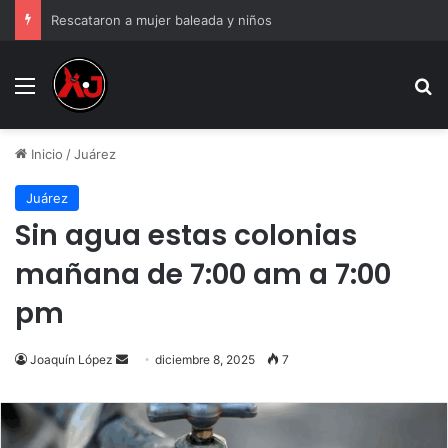
Rescataron a mujer baleada y niños
Menu
B
Inicio
/
Juárez
Juárez
Sin agua estas colonias
mañana de 7:00 am a 7:00
pm
Send
Joaquín López
diciembre 8, 2025
7
an
email