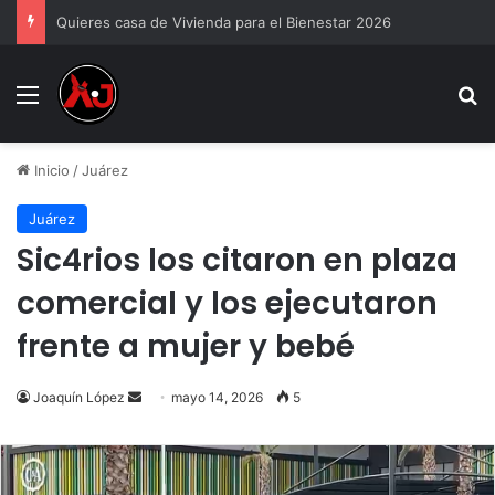
Quieres casa de Vivienda para el Bienestar 2026
Menu
B
Inicio
/
Juárez
Juárez
Sic4rios los citaron en plaza
comercial y los ejecutaron
frente a mujer y bebé
Send
Joaquín López
mayo 14, 2026
5
an
email