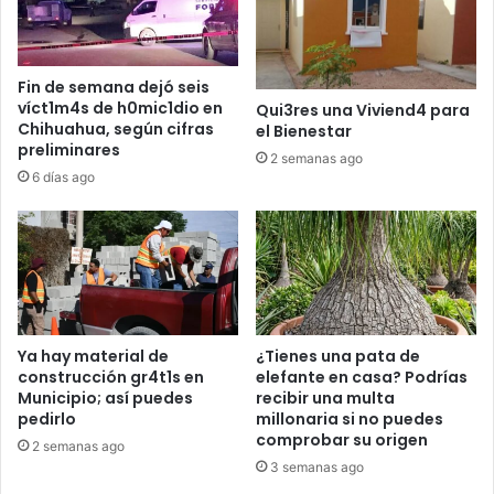
Fin de semana dejó seis
víct1m4s de h0mic1dio en
Qui3res una Viviend4 para
Chihuahua, según cifras
el Bienestar
preliminares
2 semanas ago
6 días ago
Ya hay material de
¿Tienes una pata de
construcción gr4t1s en
elefante en casa? Podrías
Municipio; así puedes
recibir una multa
pedirlo
millonaria si no puedes
comprobar su origen
2 semanas ago
3 semanas ago