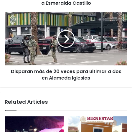
a Esmeralda Castillo
Disparan
más
de
20
veces
para
ultimar
a
dos
Disparan más de 20 veces para ultimar a dos
en
Alameda
en Alameda Iglesias
Iglesias
Related Articles