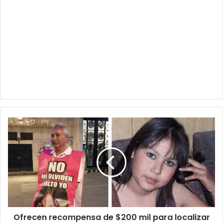
Ofrecen
recompensa
de
$200
mil
para
localizar
a
Esmeralda
Ofrecen recompensa de $200 mil para localizar
Castillo