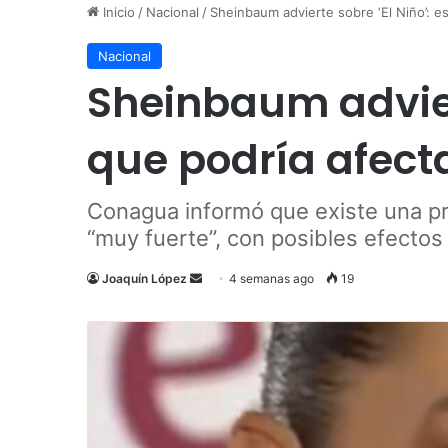
Inicio
/
Nacional
/
Sheinbaum advierte sobre ‘El Niño’: e
Nacional
Sheinbaum adviert
que podría afect
Conagua informó que existe una pr
“muy fuerte”, con posibles efectos 
Send
Joaquín López
4 semanas ago
19
an
email