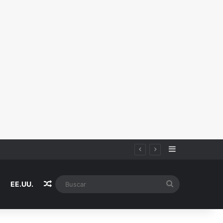
Sidebar
Random Article
Buscar
EE.UU.