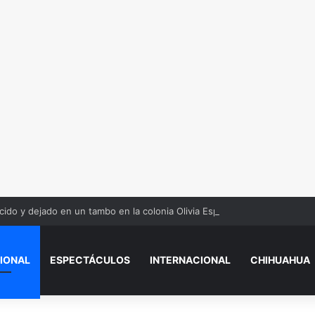
ido y dejado en un tambo en la colonia Olivia Espinoza
IONAL
ESPECTÁCULOS
INTERNACIONAL
CHIHUAHUA