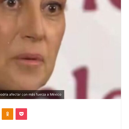
podría afectar con más fuerza a México
VKontakte
Odnoklassniki
Pocket