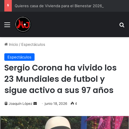
Quieres casa de Vivienda para el Bienestar 2026
Menu
B
Inicio
/
Espectáculos
Espectáculos
Sergio Corona ha vivido los
23 Mundiales de futbol y
sigue activo a sus 97 años
Send
Joaquín López
junio 18, 2026
4
an
email