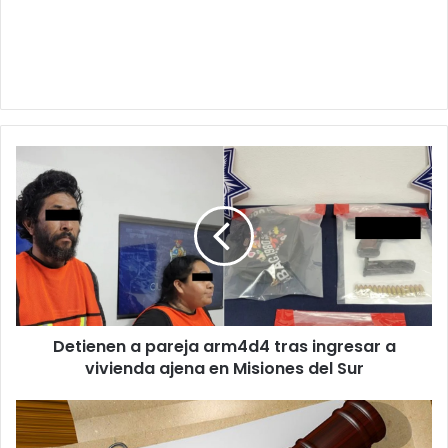
Detienen
a
pareja
arm4d4
tras
ingresar
a
vivienda
ajena
Detienen a pareja arm4d4 tras ingresar a
en
Misiones
vivienda ajena en Misiones del Sur
del
Sur
Ofrece
Coesvi