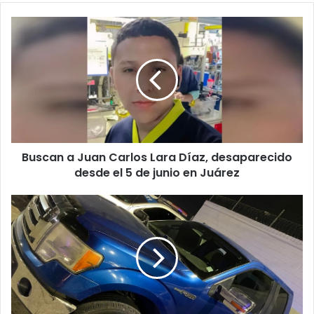
Buscan
a
Juan
Carlos
Lara
Díaz,
desaparecido
desde
el
Buscan a Juan Carlos Lara Díaz, desaparecido
5
de
desde el 5 de junio en Juárez
junio
en
No
Juárez
hubo
secuestro:
menor
acusado
solo
enfrentará
cargos