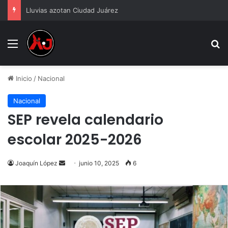
Lluvias azotan Ciudad Juárez
Menu
B
Inicio
/
Nacional
Nacional
SEP revela calendario
escolar 2025-2026
Send
Joaquín López
junio 10, 2025
6
an
email