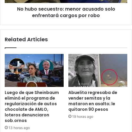
por
No hubo secuestro: menor acusado solo
robo
enfrentará cargos por robo
Related Articles
Luego de que Sheinbaum
Abuelita regresaba de
eliminó el programa de
vender semitas y la
regularización de autos
mataron en asalto; le
chocolate de AMLO,
quitaron 90 pesos
loteros denunciaron
19 horas ago
sob.ornos
13 horas ago