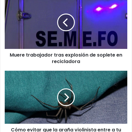
trabajador
tras
explosión
de
soplete
en
recicladora
Muere trabajador tras explosión de soplete en
recicladora
Cómo
evitar
que
la
araña
violinista
entre
a
tu
Cómo evitar que la araña violinista entre a tu
casa;