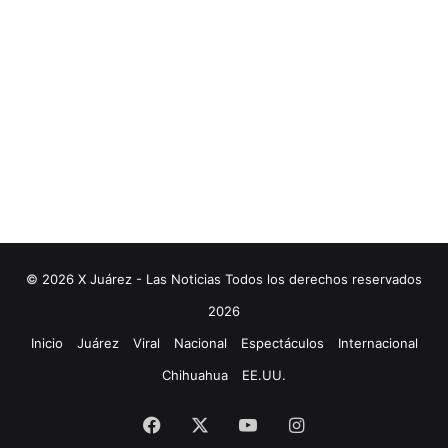
© 2026 X Juárez - Las Noticias Todos los derechos reservados
2026
Inicio
Juárez
Viral
Nacional
Espectáculos
Internacional
Chihuahua
EE.UU.
Facebook
X
YouTube
Instagram