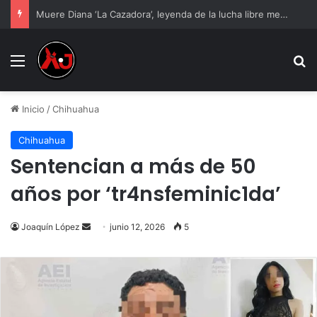
Muere Diana ‘La Cazadora’, leyenda de la lucha libre mexicana
Menu
B
Inicio
/
Chihuahua
Chihuahua
Sentencian a más de 50
años por ‘tr4nsfeminic1da’
Send
Joaquín López
junio 12, 2026
5
an
email