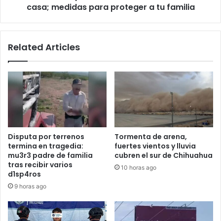
medidas
casa; medidas para proteger a tu familia
para
proteger
a
Related Articles
tu
familia
Disputa por terrenos
Tormenta de arena,
termina en tragedia:
fuertes vientos y lluvia
mu3r3 padre de familia
cubren el sur de Chihuahua
tras recibir varios
10 horas ago
d1sp4ros
9 horas ago