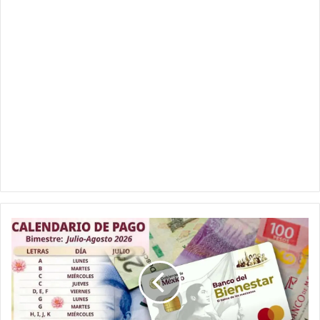
Pensión
Bienestar
julio
2026:
este
sería
el