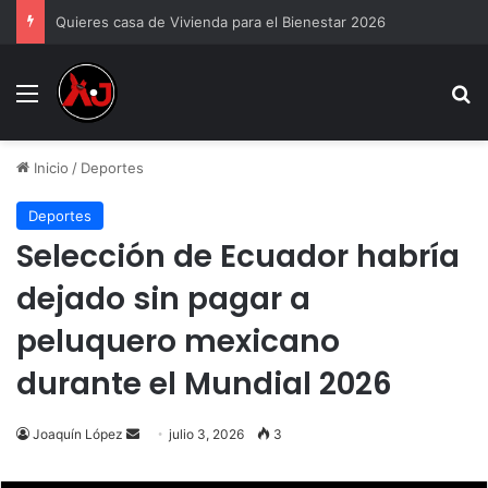
Quieres casa de Vivienda para el Bienestar 2026
Menu
B
Inicio
/
Deportes
Deportes
Selección de Ecuador habría
dejado sin pagar a
peluquero mexicano
durante el Mundial 2026
Send
Joaquín López
julio 3, 2026
3
an
email