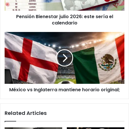
calendario
Pensión Bienestar julio 2026: este sería el
calendario
México
vs
Inglaterra
mantiene
horario
original;
México vs Inglaterra mantiene horario original;
Related Articles