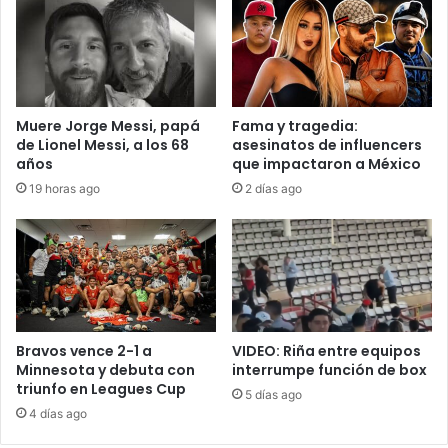
Muere Jorge Messi, papá
Fama y tragedia:
de Lionel Messi, a los 68
asesinatos de influencers
años
que impactaron a México
19 horas ago
2 días ago
Bravos vence 2-1 a
VIDEO: Riña entre equipos
Minnesota y debuta con
interrumpe función de box
triunfo en Leagues Cup
5 días ago
4 días ago