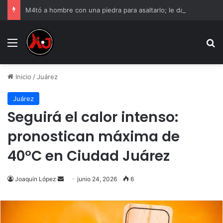
M4tó a hombre con una piedra para asaltarlo; le dan 12 años de cárcel
Menu
B
Inicio
/
Juárez
Juárez
Seguirá el calor intenso:
pronostican máxima de
40°C en Ciudad Juárez
Send
Joaquín López
junio 24, 2026
6
an
email