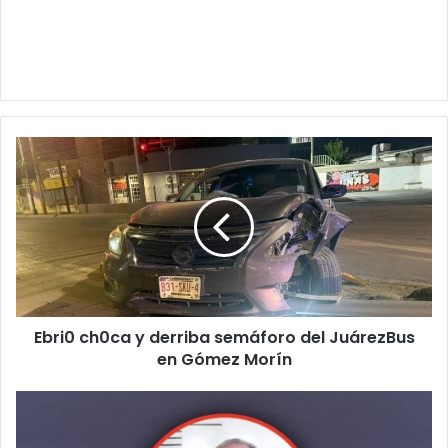
Ebri0
ch0ca
y
derriba
semáforo
del
JuárezBus
en
Gómez
Ebri0 ch0ca y derriba semáforo del JuárezBus
Morín
en Gómez Morín
Celebración
del
Día