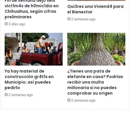
Fin de semana dejó seis
víct1m4s de h0mic1dio en
Qui3res una Viviend4 para
Chihuahua, según cifras
el Bienestar
preliminares
2 semanas ago
3 días ago
Ya hay material de
¿Tienes una pata de
construcción gr4t1s en
elefante en casa? Podrías
Municipio; así puedes
recibir una multa
pedirlo
millonaria si no puedes
comprobar su origen
2 semanas ago
2 semanas ago