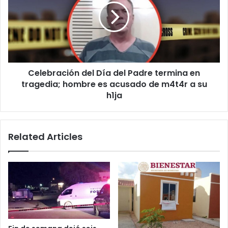
del
Padre
termina
en
tragedia;
hombre
Celebración del Día del Padre termina en
es
acusado
tragedia; hombre es acusado de m4t4r a su
de
h1ja
m4t4r
a
su
Related Articles
h1ja