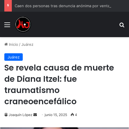
Caen dos personas tras denuncia anónima por venta de droga
Menu
B
Inicio
/
Juárez
Juárez
Se revela causa de muerte
de Diana Itzel: fue
traumatismo
craneoencefálico
Send
Joaquín López
junio 15, 2025
4
an
email