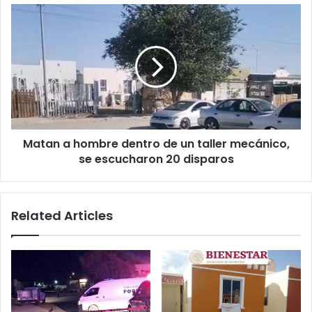
Matan
a
hombre
dentro
de
un
taller
mecánico,
se
Matan a hombre dentro de un taller mecánico,
escucharon
20
se escucharon 20 disparos
disparos
Related Articles