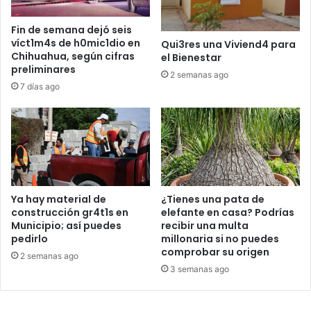
Fin de semana dejó seis
víct1m4s de h0mic1dio en
Qui3res una Viviend4 para
Chihuahua, según cifras
el Bienestar
preliminares
2 semanas ago
7 días ago
Ya hay material de
¿Tienes una pata de
construcción gr4t1s en
elefante en casa? Podrías
Municipio; así puedes
recibir una multa
pedirlo
millonaria si no puedes
comprobar su origen
2 semanas ago
3 semanas ago