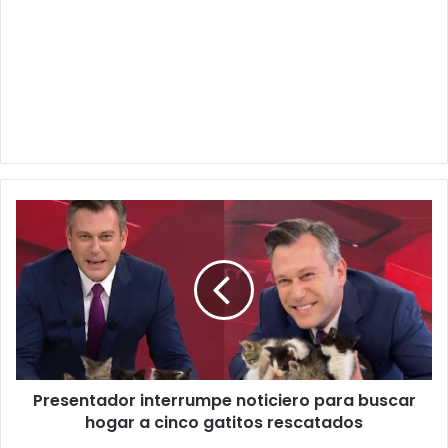
Presentador
interrumpe
noticiero
para
buscar
hogar
a
cinco
gatitos
Presentador interrumpe noticiero para buscar
rescatados
hogar a cinco gatitos rescatados