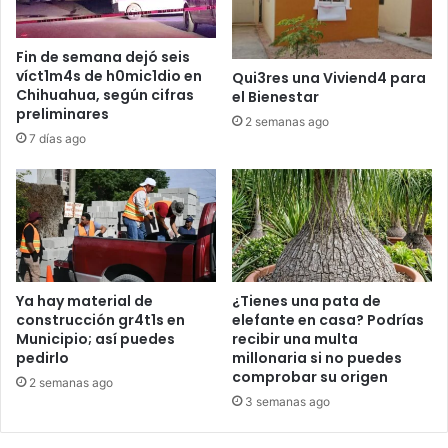
Fin de semana dejó seis
víct1m4s de h0mic1dio en
Qui3res una Viviend4 para
Chihuahua, según cifras
el Bienestar
preliminares
2 semanas ago
7 días ago
Ya hay material de
¿Tienes una pata de
construcción gr4t1s en
elefante en casa? Podrías
Municipio; así puedes
recibir una multa
pedirlo
millonaria si no puedes
comprobar su origen
2 semanas ago
3 semanas ago