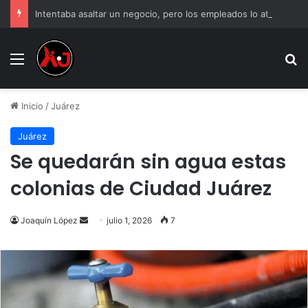
Intentaba asaltar un negocio, pero los empleados lo atraparon en Juárez
Menu
B
Inicio
/
Juárez
Juárez
Se quedarán sin agua estas
colonias de Ciudad Juárez
Send
Joaquín López
julio 1, 2026
7
an
email