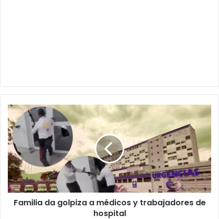
Familia
da
golpiza
a
médicos
y
trabajadores
de
hospital
Familia da golpiza a médicos y trabajadores de
hospital