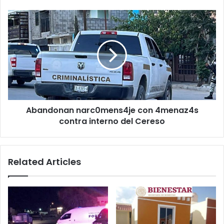
Abandonan
narc0mens4je
con
4menaz4s
contra
interno
del
Cereso
Abandonan narc0mens4je con 4menaz4s
contra interno del Cereso
Related Articles