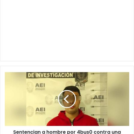
Sentencian
a
hombre
por
4bus0
contra
una
men0r
en
Sentencian a hombre por 4bus0 contra una
la