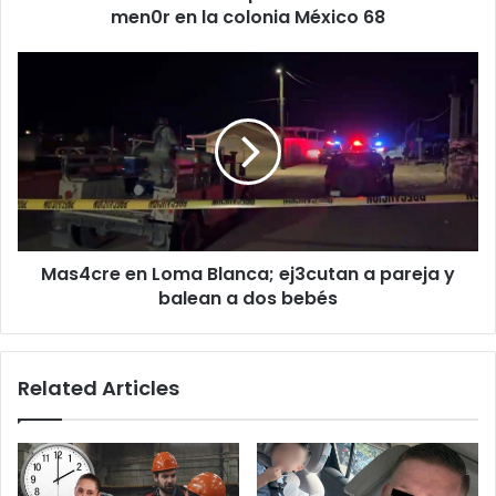
colonia
men0r en la colonia México 68
México
68
Mas4cre
en
Loma
Blanca;
ej3cutan
a
pareja
y
balean
Mas4cre en Loma Blanca; ej3cutan a pareja y
a
dos
balean a dos bebés
bebés
Related Articles