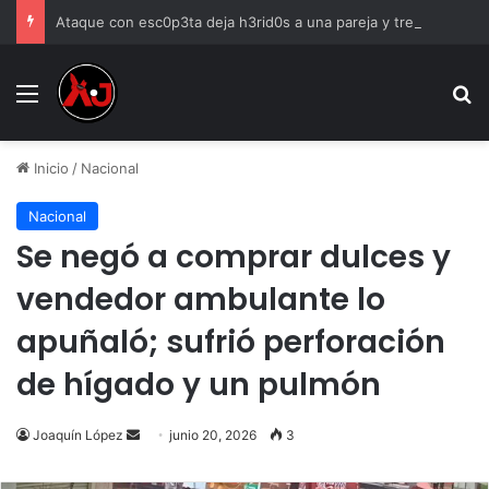
Ataque con esc0p3ta deja h3rid0s a una pareja y tres men0res en Horizontes del Sur
Menu
B
Inicio
/
Nacional
Nacional
Se negó a comprar dulces y
vendedor ambulante lo
apuñaló; sufrió perforación
de hígado y un pulmón
Send
Joaquín López
junio 20, 2026
3
an
email