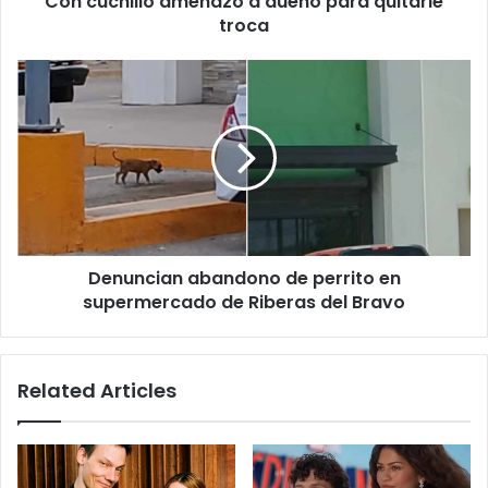
Con cuchillo amenazó a dueño para quitarle
troca
Denuncian
abandono
de
perrito
en
supermercado
de
Riberas
del
Denuncian abandono de perrito en
Bravo
supermercado de Riberas del Bravo
Related Articles