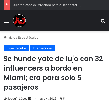
Quieres casa de Vivienda para el Bienestar 2026
Menu
B
Inicio
/
Espectáculos
Espectáculos
Internacional
Se hunde yate de lujo con 32
influencers a bordo en
Miami; era para solo 5
pasajeros
Send
Joaquín López
mayo 4, 2025
5
an