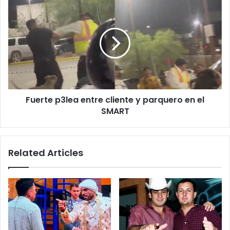
Fuerte
p3lea
entre
cliente
y
parquero
en
el
SMART
Fuerte p3lea entre cliente y parquero en el
SMART
Related Articles