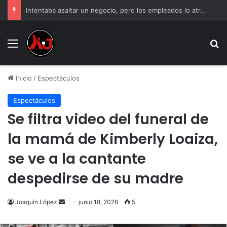
Intentaba asaltar un negocio, pero los empleados lo atraparon en Juárez
Menu
B
Inicio
/
Espectáculos
Espectáculos
Se filtra video del funeral de
la mamá de Kimberly Loaiza,
se ve a la cantante
despedirse de su madre
Send
Joaquín López
junio 18, 2026
5
an
email