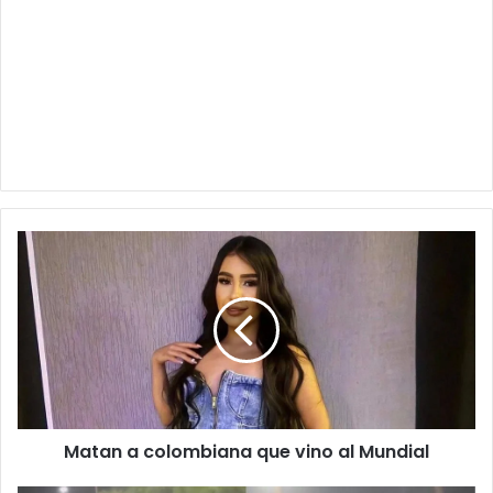
Matan
a
colombiana
que
vino
al
Mundial
Matan a colombiana que vino al Mundial