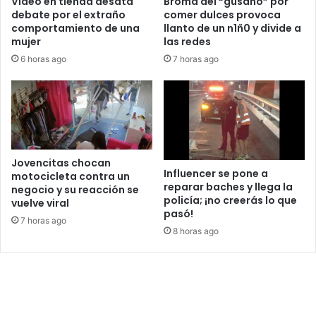
Video en tienda desata
Broma del “gusano” por
debate por el extraño
comer dulces provoca
comportamiento de una
llanto de un n1ñ0 y divide a
mujer
las redes
6 horas ago
7 horas ago
Jovencitas chocan
Influencer se pone a
motocicleta contra un
reparar baches y llega la
negocio y su reacción se
policía; ¡no creerás lo que
vuelve viral
pasó!
7 horas ago
8 horas ago