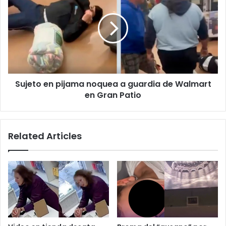
pijama
noquea
a
guardia
de
Walmart
en
Sujeto en pijama noquea a guardia de Walmart
Gran
Patio
en Gran Patio
Related Articles