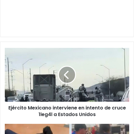
Ejército
Mexicano
interviene
en
intento
de
cruce
1leg4l
a
Ejército Mexicano interviene en intento de cruce
Estados
Unidos
1leg4l a Estados Unidos
Sujeto
en