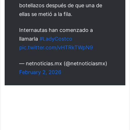
botellazos después de que una de
ellas se metió a la fila.
Internautas han comenzado a
llamarla
#LadyCostco
pic.twitter.com/vHTRkTWpN9
— netnoticias.mx (@netnoticiasmx)
February 2, 2026