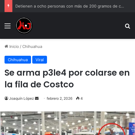
Detienen a ocho personas con más de 200 gramos de cristal en Ciudad Juárez
Menu
B
Inicio
/
Chihuahua
Chihuahua
Viral
Se arma p3le4 por colarse en
la fila de Costco
Send
Joaquín López
febrero 2, 2026
4
an
email